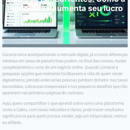
menor taxa aumenta seu lucro
Durante anos acompanhando o mercado digital, já vi como diferenças
mínimas em taxas de plataformas podem, no final das contas, mudar
completamente o rumo de um negócio online. Quando comecei a
pesquisar opções que realmente facilitassem a vida de quem vende
digitalmente, percebi onde várias pessoas perdiam dinheiro: nas taxas
escondidas, cobranças inesperadas e nos pequenos detalhes que não
aparecem nas primeiras páginas do contrato.
Aqui, quero compartilhar o que aprendi sobre como uma plataforma
como a Cakto, com taxas reduzidas e claras, pode trazer resultados
significativos para quem precisa vender, seja um infoprodutor, mentor
ou afiliado.