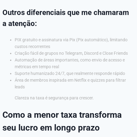
Outros diferenciais que me chamaram
a atenção:
PIX gratuito e assinatura via Pix (Pix automático), limitando
custos recorrentes
Criação fácil de grupos no Telegram, Discord e Close Friends
Automação de áreas importantes, como envio de acesso e
métricas em tempo real
Suporte humanizado 24/7, que realmente responde rápido
Área de membros inspirada em Netflix e quizzes para filtrar
leads
Clareza na taxa é segurança para crescer.
Como a menor taxa transforma
seu lucro em longo prazo