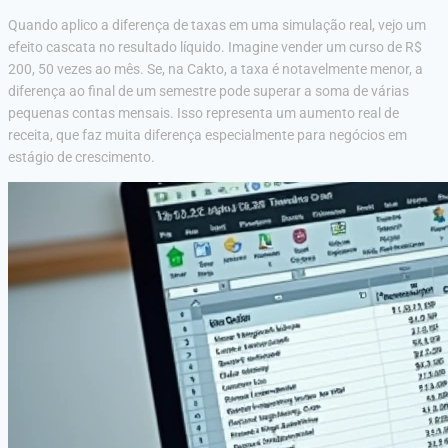
Quando aplico a diferença de taxas em uma simulação real, vejo um
efeito cascata no resultado líquido. Imagine vender um curso de R$
200, 50 vezes ao mês. Se, na Cakto, a taxa é notavelmente menor, a
diferença ao final de um semestre pode superar a soma de várias
pequenas contas mensais. Isso representa um aumento real de
receita, que faz muita diferença especialmente para negócios em
estágio de crescimento.