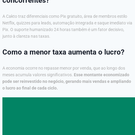
concorrentes?
A Cakto traz diferenciais como Pix gratuito, área de membros estilo
Netflix, quizzes para leads, automação integrada e saque imediato via
Pix. O suporte humanizado 24 horas também é um fator decisivo,
junto à clareza nas taxas.
Como a menor taxa aumenta o lucro?
A economia ocorre no repasse menor por venda, que ao longo dos
meses acumula valores significativos.
Esse montante economizado
pode ser reinvestido no negócio, gerando mais vendas e ampliando
o lucro ao final de cada ciclo.