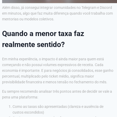
Além disso, já consegui integrar comunidades no Telegram e Discord
em minutos, algo que faz muita diferença quando você trabalha com
mentorias ou modelos coletivos.
Quando a menor taxa faz
realmente sentido?
Em minha experiência, o impacto é ainda maior para quem está
começando e não possui volumes expressivos de receita. Cada
economia é importante. E para negócios já consolidados, esse ganho
percentual, multiplicado pelo ticket médio, significa maior
previsibilidade financeira e menos tensão no fechamento do mês.
Eu sempre recomendo analisar três pontos antes de decidir se vale a
pena uma plataforma:
Como as taxas são apresentadas (clareza e ausência de
custos escondidos)