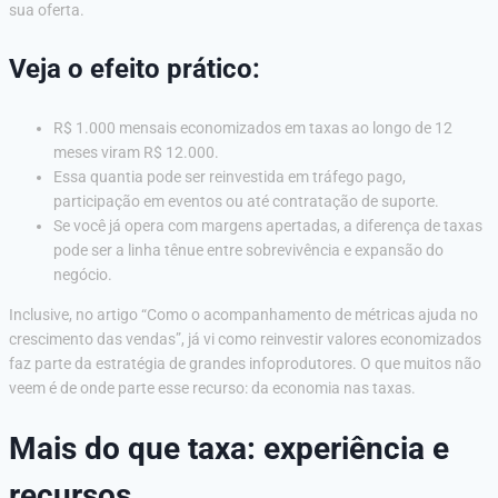
sua oferta.
Veja o efeito prático:
R$ 1.000 mensais economizados em taxas ao longo de 12
meses viram R$ 12.000.
Essa quantia pode ser reinvestida em tráfego pago,
participação em eventos ou até contratação de suporte.
Se você já opera com margens apertadas, a diferença de taxas
pode ser a linha tênue entre sobrevivência e expansão do
negócio.
Inclusive, no artigo “Como o acompanhamento de métricas ajuda no
crescimento das vendas”, já vi como reinvestir valores economizados
faz parte da estratégia de grandes infoprodutores. O que muitos não
veem é de onde parte esse recurso: da economia nas taxas.
Mais do que taxa: experiência e
recursos