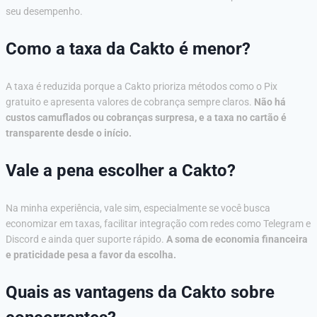
seu desempenho.
Como a taxa da Cakto é menor?
A taxa é reduzida porque a Cakto prioriza métodos como o Pix
gratuito e apresenta valores de cobrança sempre claros.
Não há
custos camuflados ou cobranças surpresa, e a taxa no cartão é
transparente desde o início.
Vale a pena escolher a Cakto?
Na minha experiência, vale sim, especialmente se você busca
economizar em taxas, facilitar integração com redes como Telegram e
Discord e ainda quer suporte rápido.
A soma de economia financeira
e praticidade pesa a favor da escolha.
Quais as vantagens da Cakto sobre